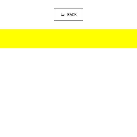
BACK
お見積もり・ご相談
お問い合わせはこちらまで
株式会社マニックユース
営業時間：11:00 - 22:00
078 361 2133
お問い合わせフォーム