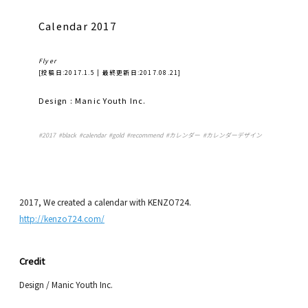
Calendar 2017
Flyer
[投稿日:
2017.1.5
| 最終更新日:
2017.08.21
]
Design : Manic Youth Inc.
#
2017
#
black
#
calendar
#
gold
#
recommend
#
カレンダー
#
カレンダーデザイン
2017, We created a calendar with KENZO724.
http://kenzo724.com/
Credit
Design / Manic Youth Inc.