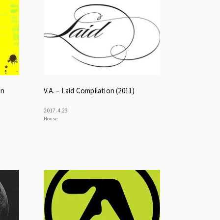
n
V.A. – Laid Compilation (2011)
2017
.
4
.
23
House