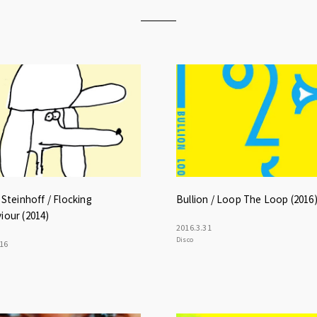
 Steinhoff / Flocking
Bullion / Loop The Loop (2016
iour (2014)
2016
.
3
.
31
Disco
16