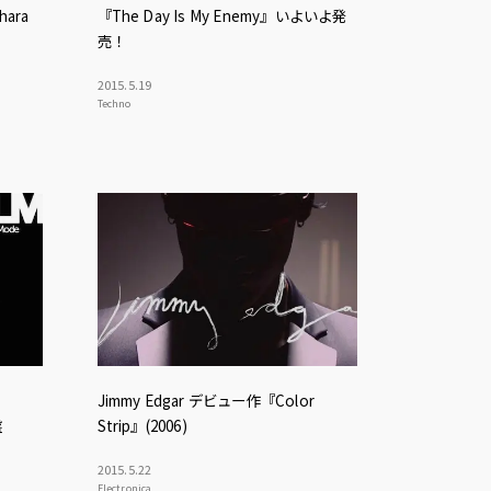
uhara
『The Day Is My Enemy』いよいよ発
売！
2015
.
5
.
19
Techno
Jimmy Edgar デビュー作『Color
盤
Strip』(2006)
2015
.
5
.
22
Electronica