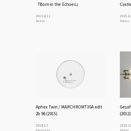
『Born in the Echoes』
Castl
2015
.
8
.
11
2015
.
6
.
Techno
Electro
Aphex Twin / MARCHROMT30A edit
Gesaf
2b 96 (2015)
(2012)
2018
.
1
.
7
2015
.
1
Electronica
Techno