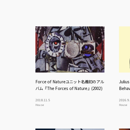
Force of Natureユニット名義初のアル
Julius
バム『The Forces of Nature』(2002)
Behav
2018
.
11
.
5
2016
.
9
.
House
House