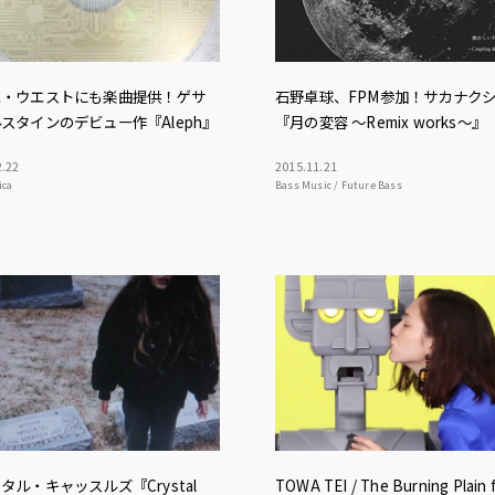
エ・ウエストにも楽曲提供！ゲサ
石野卓球、FPM参加！サカナク
スタインのデビュー作『Aleph』
『月の変容 ～Remix works～』
2
.
22
2015
.
11
.
21
ica
Bass Music / Future Bass
タル・キャッスルズ『Crystal
TOWA TEI / The Burning Plain f