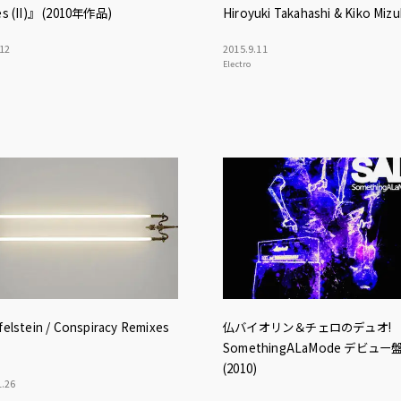
es (II)』 (2010年作品)
Hiroyuki Takahashi & Kiko Miz
12
2015
.
9
.
11
Electro
felstein / Conspiracy Remixes
仏バイオリン＆チェロのデュオ!
SomethingALaMode デビュー
(2010)
1
.
26