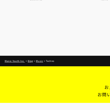
Manic Youth Inc.
>
Blog
>
Music
>
Techno
お
お問
営