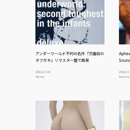
アンダーワールド不朽の名作『弐番目の
Aph
タフガキ』リマスター盤で再発
Sou
2016
.
3
.
18
2016
.
3
.
Techno
Electron