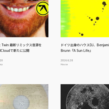
ex Twin 最新リミックス音源を
ドイツ出身のハウスDJ、Benjami
ndCloudで新たに公開
Brunn『A Sun Life』
20
2016
.
6
.
28
ica
House