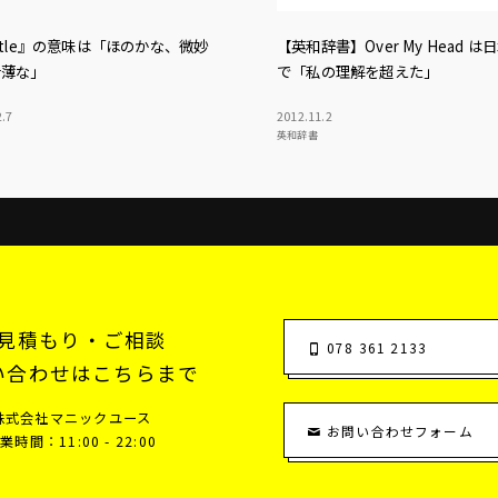
btle』の意味は「ほのかな、微妙
【英和辞書】Over My Head は
希薄な」
で「私の理解を超えた」
2
.
7
2012
.
11
.
2
英和辞書
見積もり・ご相談
078 361 2133
い合わせはこちらまで
株式会社マニックユース
お問い合わせフォーム
業時間：11:00 - 22:00