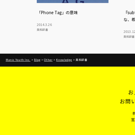
「Phone Tag」の意味
『su
な、
2014
.
3
.
26
英和辞書
2013
.
1
英和辞書
Manic Youth Inc.
>
Blog
>
Other
>
Knowledge
>
英和辞書
お
お問
営