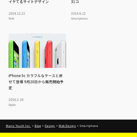
イケてるサイトデザイン
31コ
2024
.
12
.
22
2014
.
6
.
12
Web
Smartphone
iPhone 5c カラフルなケースと併
せて登場 9月20日から販売開始予
定
2016
.
3
.
18
Apple
Manic Youth Inc.
>
Blog
>
Design
>
Web Design
>
Smartphone