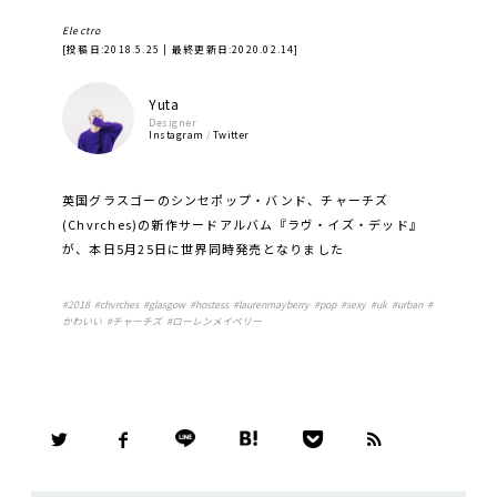
Electro
[投稿日:
2018.5.25
| 最終更新日:
2020.02.14
]
Yuta
Designer
Instagram
/
Twitter
英国グラスゴーのシンセポップ・バンド、チャーチズ
(Chvrches)の新作サードアルバム『ラヴ・イズ・デッド』
が、本日5月25日に世界同時発売となりました
#
2018
#
chvrches
#
glasgow
#
hostess
#
laurenmayberry
#
pop
#
sexy
#
uk
#
urban
#
かわいい
#
チャーチズ
#
ローレンメイベリー