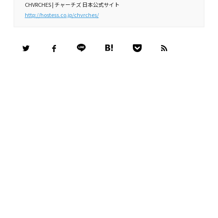
CHVRCHES | チャーチズ 日本公式サイト
http://hostess.co.jp/chvrches/
RELATED POSTS
こんな記事も読まれています
V.A. / Kitsuné Trip Mode
チャーチズ (Chvrches) 日本語字幕
付ドキュメンタリー＆インタビュ
2016
.
3
.
4
ー映像公開!
Compilation / Soundtrack