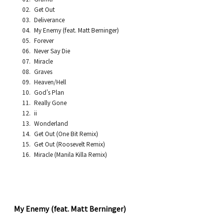
Get Out
Deliverance
My Enemy (feat. Matt Berninger)
Forever
Never Say Die
Miracle
Graves
Heaven/Hell
God’s Plan
Really Gone
ii
Wonderland
Get Out (One Bit Remix)
Get Out (Roosevelt Remix)
Miracle (Manila Killa Remix)
My Enemy (feat. Matt Berninger)