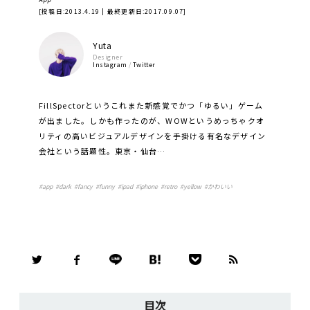
[投稿日:
2013.4.19
| 最終更新日:
2017.09.07
]
Yuta
Designer
Instagram
/
Twitter
FillSpectorというこれまた新感覚でかつ「ゆるい」ゲーム
が出ました。しかも作ったのが、WOWというめっちゃクオ
リティの高いビジュアルデザインを手掛ける有名なデザイン
会社という話題性。東京・仙台…
#
app
#
dark
#
fancy
#
funny
#
ipad
#
iphone
#
retro
#
yellow
#
かわいい
目次