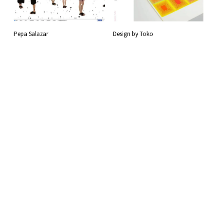
Pepa Salazar
Design by Toko
2015
.
8
.
13
2015
.
8
.
31
Web
Web
Magasin Des Objets Usuels
Build a Website. Squarespace (Feb,
2016)
2016
.
5
.
20
Web
2016
.
3
.
18
Web