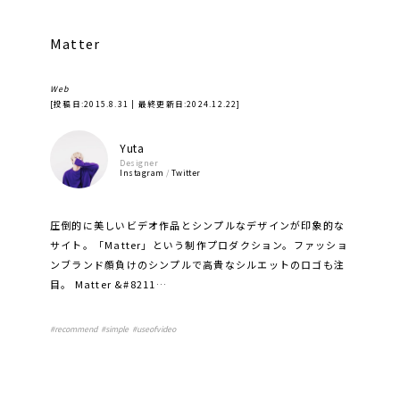
Matter
Web
[投稿日:
2015.8.31
| 最終更新日:
2024.12.22
]
Yuta
Designer
Instagram
/
Twitter
圧倒的に美しいビデオ作品とシンプルなデザインが印象的な
サイト。「Matter」という制作プロダクション。ファッショ
ンブランド顔負けのシンプルで高貴なシルエットのロゴも注
目。 Matter &#8211…
#
recommend
#
simple
#
useofvideo