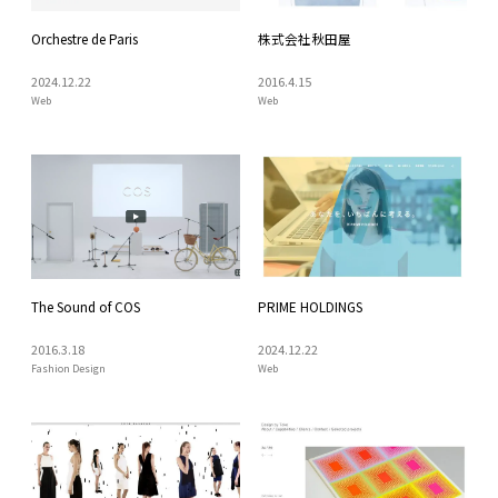
Orchestre de Paris
株式会社秋田屋
2024
.
12
.
22
2016
.
4
.
15
Web
Web
The Sound of COS
PRIME HOLDINGS
2016
.
3
.
18
2024
.
12
.
22
Fashion Design
Web