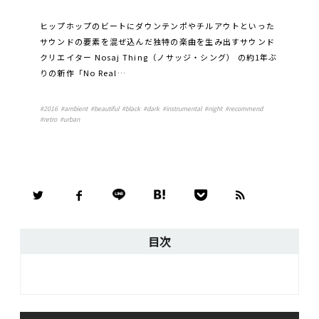
ヒップホップのビートにダウンテンポやチルアウトといった
サウンドの要素を混ぜ込んだ独特の楽曲を生み出すサウンド
クリエイター Nosaj Thing（ノサッジ・シング） の約1年ぶ
りの新作「No Real…
#
2016
#
ambient
#
beautiful
#
black
#
dark
#
instrumental
#
night
#
recommend
#
retro
#
urban
目次