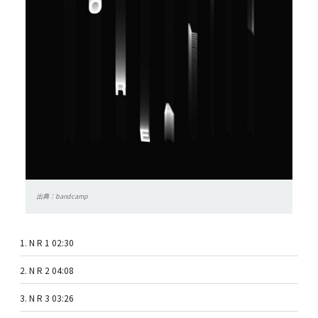
出典：bandcamp
1. N R 1 02:30
2. N R 2 04:08
3. N R 3 03:26