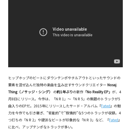
ヒップホップのビートにダウンテンポやチルアウトといったサウンドの
要素を混ぜ込んだ独特の楽曲を生み出すサウンドクリエイター
Nosaj
Thing（ノサッジ・シング）
の
約1年ぶり
の新作
「No Reality EP」
が、4
月8日にリリース。今作は、「N R 1」〜「N R 5」の無題のトラックが5
曲入りのEPだ。2015年にリリースしたサード・アルバム『
Fated
』の魅
力を今作でも引き継ぎ、”官能的”で”叙情的”な5つのトラックが収録。4
つ打ちの「N R 2」や硬派なビートが印象的な「N R 3」など、『
Fated
』
に比べ、アップテンポなトラックが多い。