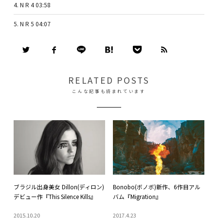
4. N R 4 03:58
5. N R 5 04:07
RELATED POSTS
こんな記事も読まれています
ブラジル出身美女 Dillon(ディロン)
Bonobo(ボノボ)新作、6作目アル
デビュー作『This Silence Kills』
バム『Migration』
2015
.
10
.
20
2017
.
4
.
23