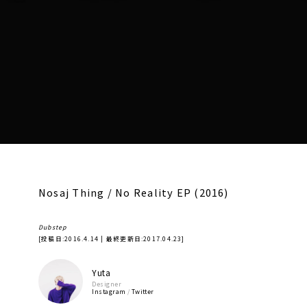
Nosaj Thing / No Reality EP (2016)
Dubstep
[投稿日:
2016.4.14
| 最終更新日:
2017.04.23
]
Yuta
Designer
Instagram
/
Twitter