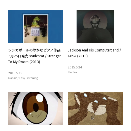
シンガポールの静かなピアノ作品
Jackson And His Computerband /
7月25日発売 sonicbrat / Stranger
Grow (2013)
To My Room (2013)
2015
.
5
.
24
Electro
2015
.
5
.
19
Classic / Easy Listening