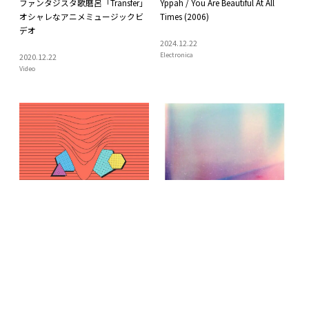
ファンタジスタ歌磨呂「Transfer」
Yppah / You Are Beautiful At All
オシャレなアニメミュージックビ
Times (2006)
デオ
2024
.
12
.
22
Electronica
2020
.
12
.
22
Video
Com Truise / Galactic Melt (2011)
Stephan Mathieu / A Static Place
(2011)
2016
.
3
.
4
Bass Music / Future Bass
2015
.
10
.
14
Electronica