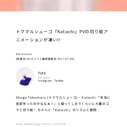
トクマルシューゴ『Katachi』PVの切り絵ア
ニメーションが凄い!!
Electronica
[投稿日:
2013.2.5
| 最終更新日:
2017.07.06
]
Yuta
Designer
Instagram
/
Twitter
Shugo Tokumaru (トクマルシューゴ) – Katachi 「本当に
全部作ったのかななぁ？」と疑ってしまうくらいに大量のコ
マと切り絵！ ちゃんと「Katachi」のリズムと歌詞…
#
calm
#
colorful
#
pop
#
かわいい
#
さわやか