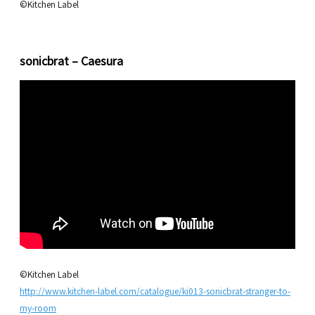
©Kitchen Label
sonicbrat – Caesura
©Kitchen Label
http://www.kitchen-label.com/catalogue/ki013-sonicbrat-stranger-to-
my-room