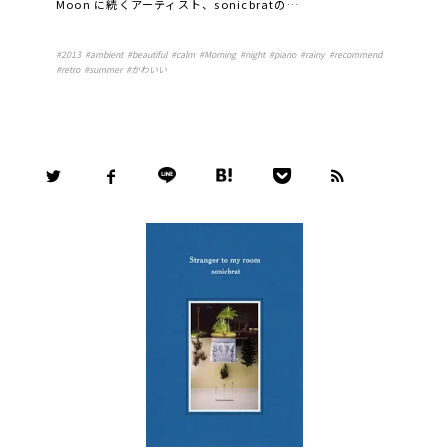
Moon に続くアーティスト、sonicbratの…
#
2013
#
ambient
#
beautiful
#
calm
#
Morning
#
night
#
piano
#
rainy
#
recommend
#
retro
#
summer
#
かわいい