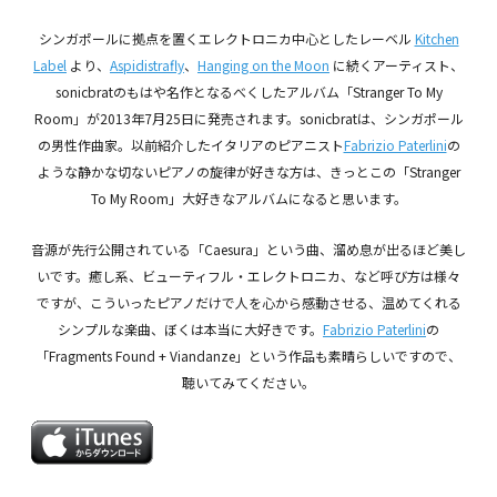
シンガポールに拠点を置くエレクトロニカ中心としたレーベル
Kitchen
Label
より、
Aspidistrafly
、
Hanging on the Moon
に続くアーティスト、
sonicbratのもはや名作となるべくしたアルバム「Stranger To My
Room」が2013年7月25日に発売されます。sonicbratは、シンガポール
の男性作曲家。以前紹介したイタリアのピアニスト
Fabrizio Paterlini
の
ような静かな切ないピアノの旋律が好きな方は、きっとこの「Stranger
To My Room」大好きなアルバムになると思います。
音源が先行公開されている「Caesura」という曲、溜め息が出るほど美し
いです。癒し系、ビューティフル・エレクトロニカ、など呼び方は様々
ですが、こういったピアノだけで人を心から感動させる、温めてくれる
シンプルな楽曲、ぼくは本当に大好きです。
Fabrizio Paterlini
の
「Fragments Found + Viandanze」という作品も素晴らしいですので、
聴いてみてください。