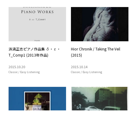
浜渦正志ピアノ作品集 δ・ε・
Hior Chronik / Taking The Veil
T_Comp1 (2013年作品)
(2015)
2015
.
10
.
20
2015
.
10
.
14
Classic / Easy Listening
Classic / Easy Listening
シンガポールの静かなピアノ作品
ケニア現地音楽×ヴィヴラフォン
7月25日発売 sonicbrat / Stranger
奏者 Sven Kacirek『The Kenya