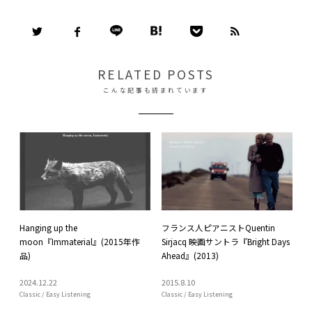
RELATED POSTS
こんな記事も読まれています
Hanging up the
フランス人ピアニストQuentin
moon『Immaterial』(2015年作
Sirjacq 映画サントラ『Bright Days
品)
Ahead』(2013)
2024
.
12
.
22
2015
.
8
.
10
Classic / Easy Listening
Classic / Easy Listening