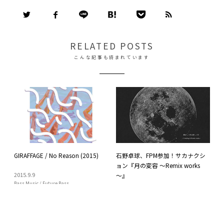
RELATED POSTS
こんな記事も読まれています
GIRAFFAGE / No Reason (2015)
石野卓球、FPM参加！サカナクシ
ョン『月の変容 ～Remix works
2015
.
9
.
9
～』
Bass Music / Future Bass
2015
.
11
.
21
Bass Music / Future Bass