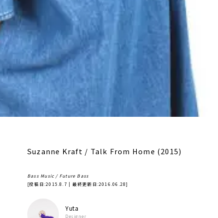
Suzanne Kraft / Talk From Home (2015)
Bass Music / Future Bass
[投稿日:
2015.8.7
| 最終更新日:
2016.06.28
]
Yuta
Designer