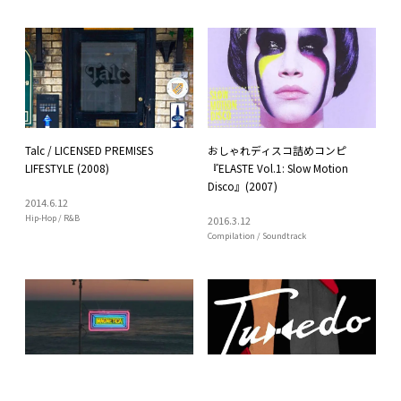
Talc / LICENSED PREMISES
おしゃれディスコ詰めコンピ
LIFESTYLE (2008)
『ELASTE Vol.1: Slow Motion
Disco』(2007)
2014
.
6
.
12
Hip-Hop / R&B
2016
.
3
.
12
Compilation / Soundtrack