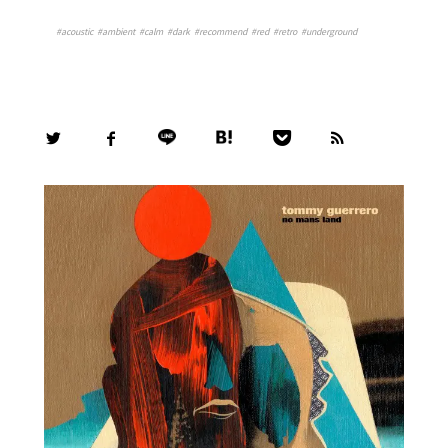
#
acoustic
#
ambient
#
calm
#
dark
#
recommend
#
red
#
retro
#
underground