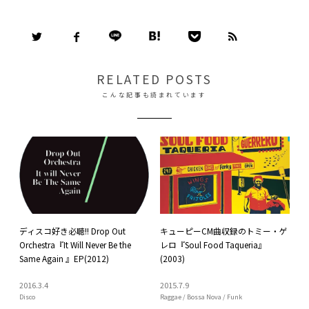
RELATED POSTS
こんな記事も読まれています
ディスコ好き必聴!! Drop Out
キューピーCM曲収録のトミー・ゲ
Orchestra『It Will Never Be the
レロ『Soul Food Taqueria』
Same Again』EP(2012)
(2003)
2016
.
3
.
4
2015
.
7
.
9
Disco
Raggae / Bossa Nova / Funk