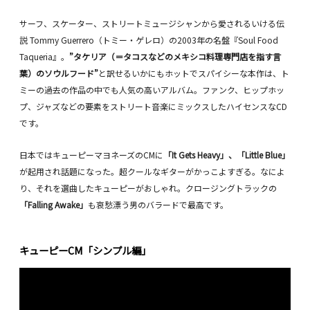
サーフ、スケーター、ストリートミュージシャンから愛されるいける伝
説 Tommy Guerrero（トミー・ゲレロ）の2003年の名盤『Soul Food
Taqueria』。
”タケリア（＝タコスなどのメキシコ料理専門店を指す言
葉）のソウルフード”
と訳せるいかにもホットでスパイシーな本作は、ト
ミーの過去の作品の中でも人気の高いアルバム。ファンク、ヒップホッ
プ、ジャズなどの要素をストリート音楽にミックスしたハイセンスなCD
です。
日本ではキューピーマヨネーズのCMに
「It Gets Heavy」、「Little Blue」
が起用され話題になった。超クールなギターがかっこよすぎる。なによ
り、それを選曲したキューピーがおしゃれ。クロージングトラックの
「Falling Awake」
も哀愁漂う男のバラードで最高です。
キューピーCM「シンプル編」