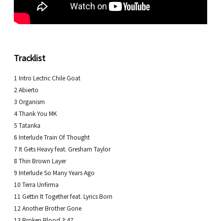
Tracklist
1 Intro Lectric Chile Goat
2 Abierto
3 Organism
4 Thank You MK
5 Tatanka
6 Interlude Train Of Thought
7 It Gets Heavy feat. Gresham Taylor
8 Thin Brown Layer
9 Interlude So Many Years Ago
10 Terra Unfirma
11 Gettin It Together feat. Lyrics Born
12 Another Brother Gone
13 Broken Blood 3:47