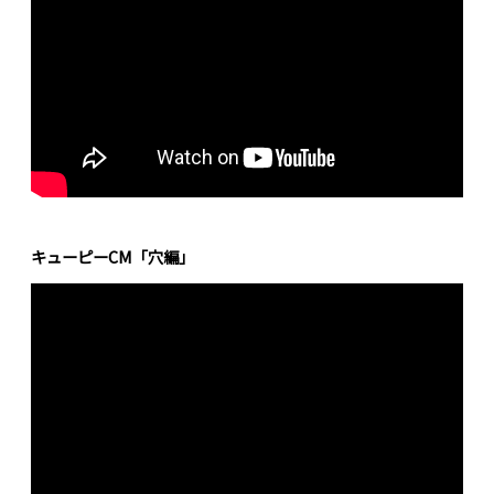
キューピーCM「穴編」