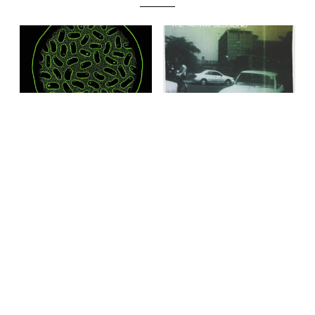
Mr. Scruff / Friendly Bacteria (2014)
ケニア現地音楽×ヴィヴラフォン
奏者 Sven Kacirek『The Kenya
2024
.
12
.
22
Sessions』(2011)
Electro
2015
.
10
.
20
Classic / Easy Listening