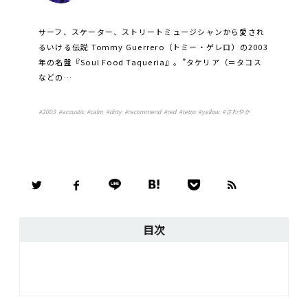
サーフ、スケーター、ストリートミュージシャンから愛され
るいける伝説 Tommy Guerrero（トミー・ゲレロ）の2003
年の名盤『Soul Food Taqueria』。”タケリア（＝タコス
などの…
#
2003
#
acoustic
#
calm
#
dirty
#
recommend
#
red
#
retro
#
yellow
#
さわやか
目次