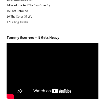
14 Interlude And The Day Goes By
15 Lost Unfound
16 The Color Of Life
17 Falling Awake
Tommy Guerrero – It Gets Heavy