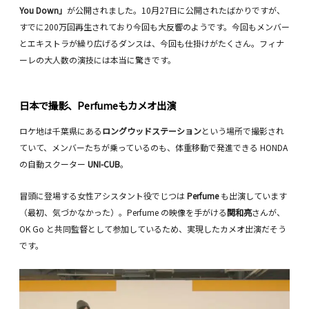
You Down」
が公開されました。10月27日に公開されたばかりですが、
すでに200万回再生されており今回も大反響のようです。今回もメンバー
とエキストラが繰り広げるダンスは、今回も仕掛けがたくさん。フィナ
ーレの大人数の演技には本当に驚きです。
日本で撮影、Perfumeもカメオ出演
ロケ地は千葉県にある
ロングウッドステーション
という場所で撮影され
ていて、メンバーたちが乗っているのも、体重移動で発進できる HONDA
の自動スクーター
UNI-CUB
。
冒頭に登場する女性アシスタント役でじつは
Perfume
も出演しています
（最初、気づかなかった）。Perfume の映像を手がける
関和亮
さんが、
OK Go と共同監督として参加しているため、実現したカメオ出演だそう
です。