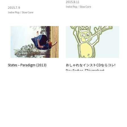
2015
.
8
.
11
Indie Pop / Slow Core
2015
.
7
.
9
Indie Pop / Slow Core
States – Paradigm (2013)
おしゃれなインストCDならコレ!
Ray Barbee『Triumphant
2015
.
1
.
10
Procession』(2009)
Emo / Screamo
2014
.
6
.
13
Indie Pop / Slow Core