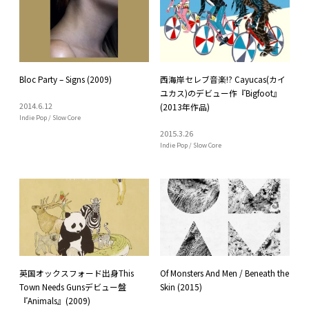
Bloc Party – Signs (2009)
西海岸セレブ音楽!? Cayucas(カイ
ユカス)のデビュー作『Bigfoot』
2014
.
6
.
12
(2013年作品)
Indie Pop / Slow Core
2015
.
3
.
26
Indie Pop / Slow Core
英国オックスフォード出身This
Of Monsters And Men / Beneath the
Town Needs Gunsデビュー盤
Skin (2015)
『Animals』(2009)