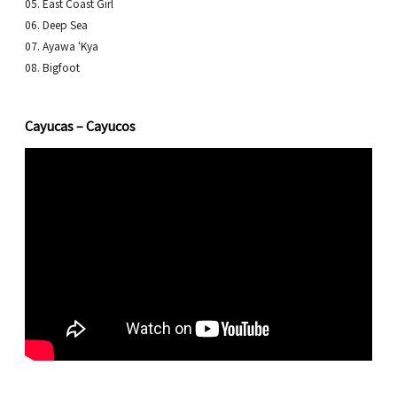
05. East Coast Girl
06. Deep Sea
07. Ayawa ‘Kya
08. Bigfoot
Cayucas – Cayucos