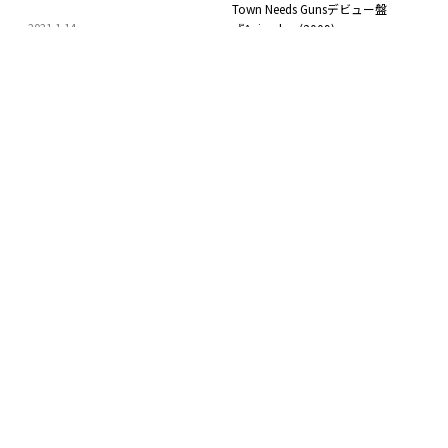
Town Needs Gunsデビュー盤
2021
.
1
.
14
『Animals』(2009)
Indie Pop / Slow Core
2015
.
7
.
9
Indie Pop / Slow Core
ピコピコ電子音ポップ James
Bloc Party – Signs (2009)
Yuill『Turning Down Water for
2014
.
6
.
12
Air』(2007年作品)
Indie Pop / Slow Core
2015
.
5
.
19
Electro