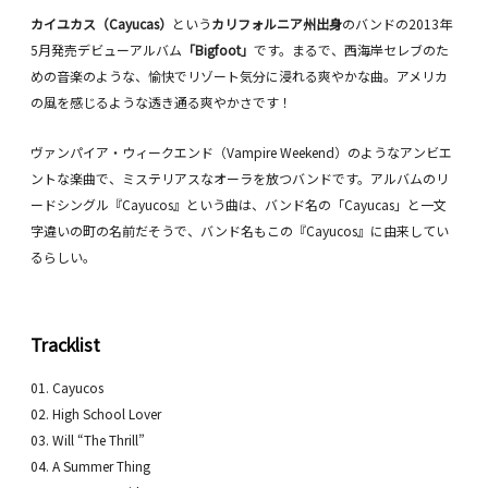
カイユカス（Cayucas）
という
カリフォルニア州出身
のバンドの2013年
5月発売デビューアルバム
「Bigfoot」
です。まるで、西海岸セレブのた
めの音楽のような、愉快でリゾート気分に浸れる爽やかな曲。アメリカ
の風を感じるような透き通る爽やかさです！
ヴァンパイア・ウィークエンド（Vampire Weekend）のようなアンビエ
ントな楽曲で、ミステリアスなオーラを放つバンドです。アルバムのリ
ードシングル『Cayucos』という曲は、バンド名の「Cayucas」と一文
字違いの町の名前だそうで、バンド名もこの『Cayucos』に由来してい
るらしい。
Tracklist
01. Cayucos
02. High School Lover
03. Will “The Thrill”
04. A Summer Thing