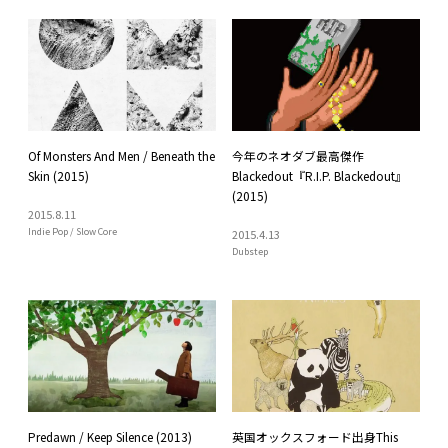
Of Monsters And Men / Beneath the
今年のネオダブ最高傑作
Skin (2015)
Blackedout『R.I.P. Blackedout』
(2015)
2015
.
8
.
11
Indie Pop / Slow Core
2015
.
4
.
13
Dubstep
Predawn / Keep Silence (2013)
英国オックスフォード出身This