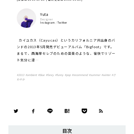
Yuta
Designer
Instagram
/
Twitter
カイユカス（Cayucas）というカリフォルニア州出身のバ
ンドの2013年5月発売デビューアルバム「Bigfoot」です。
まるで、西海岸セレブのための音楽のような、愉快でリゾー
ト気分に浸…
#
2013
#
ambient
#
blue
#
fancy
#
funny
#
pop
#
recommend
#
summer
#
winter
#
さ
わやか
目次