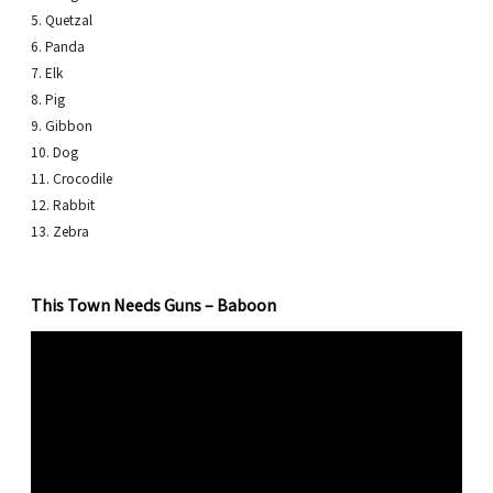
5. Quetzal
6. Panda
7. Elk
8. Pig
9. Gibbon
10. Dog
11. Crocodile
12. Rabbit
13. Zebra
This Town Needs Guns – Baboon