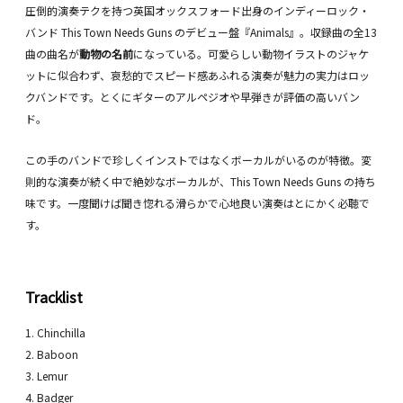
圧倒的演奏テクを持つ英国オックスフォード出身のインディーロック・
バンド This Town Needs Guns のデビュー盤『Animals』。収録曲の全13
曲の曲名が
動物の名前
になっている。可愛らしい動物イラストのジャケ
ットに似合わず、哀愁的でスピード感あふれる演奏が魅力の実力はロッ
クバンドです。とくにギターのアルペジオや早弾きが評価の高いバン
ド。
この手のバンドで珍しくインストではなくボーカルがいるのが特徴。変
則的な演奏が続く中で絶妙なボーカルが、This Town Needs Guns の持ち
味です。一度聞けば聞き惚れる滑らかで心地良い演奏はとにかく必聴で
す。
Tracklist
1. Chinchilla
2. Baboon
3. Lemur
4. Badger