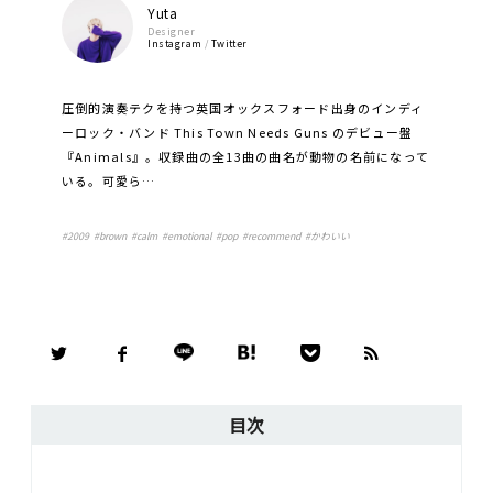
Yuta
Designer
Instagram
/
Twitter
圧倒的演奏テクを持つ英国オックスフォード出身のインディ
ーロック・バンド This Town Needs Guns のデビュー盤
『Animals』。収録曲の全13曲の曲名が動物の名前になって
いる。可愛ら…
#
2009
#
brown
#
calm
#
emotional
#
pop
#
recommend
#
かわいい
目次