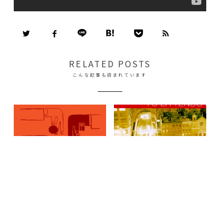
RELATED POSTS
こんな記事も読まれています
トミー・ゲレロ盟友の2組がオシャ
ヨ・ラ・テンゴ不朽の名作『I Can
レコラボ『Ray Barbee Meets the
Hear The Heart Beating As One』
Mattson 2』(2009)
(1997)
2014
.
9
.
20
2015
.
7
.
9
Indie Pop / Slow Core
Indie Pop / Slow Core