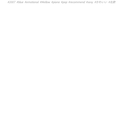
#
2007
#
blue
#
emotional
#
Mellow
#
piano
#
pop
#
recommend
#
sexy
#
かわいい
#
北欧