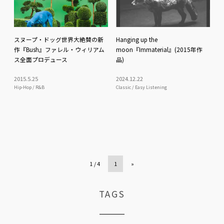
スヌープ・ドッグ世界大絶賛の新
Hanging up the
作『Bush』ファレル・ウィリアム
moon『Immaterial』(2015年作
ス全面プロデュース
品)
2015
.
5
.
25
2024
.
12
.
22
Hip-Hop / R&B
Classic / Easy Listening
1 / 4
1
»
TAGS