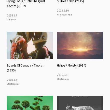
Flying Lotus / Until The Quiet
SHINee / Odd (2015)
Comes (2012)
2015
.
9
.
30
Hip-Hop / R&B
2018
.
1
.
7
Dubstep
Boards Of Canada / Twoism
Helios / Moiety (2014)
(1995)
2015
.
5
.
31
Electronica
2018
.
1
.
7
Electronica