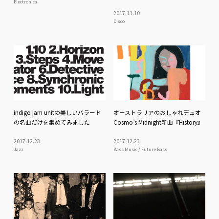
Electronica
2017
.
11
.
10
Disco
indigo jam unitの美しいバラード
オーストラリアのおしゃれデュオ
の名曲だけを集めてみました
Cosmo’s Midnight新曲『History』
2017
.
12
.
23
2017
.
12
.
23
Jazz
Bass Music / Future Bass