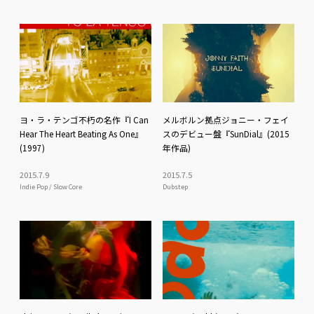
ヨ・ラ・テンゴ不朽の名作『I Can
メルボルン拠点ジョニー・フェイ
Hear The Heart Beating As One』
スのデビュー盤『SunDial』(2015
(1997)
年作品)
2015
.
7
.
9
2015
.
7
.
5
Indie Pop / Slow Core
Dubstep