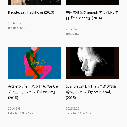
Knxwledge / Kauliflowr (2013)
牛尾憲輔氏の agraph アルバム3作
目「the shader」(2016)
2016
.
6
.
17
Hip-Hop / R&B
2017
.
4
.
23
Electronica
英国インディーバンド All We Are
Spangle call Lilli line 5年ぶり復活
デビューアルバム『All We Are』
新作アルバム『ghost is dead』
(2015)
(2015)
2016
.
2
.
6
2016
.
2
.
21
Indie Pop / Slow Core
Indie Pop / Slow Core