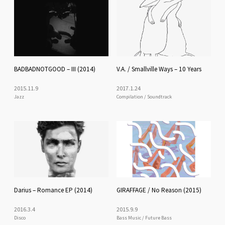
BADBADNOTGOOD – III (2014)
V.A. / Smallville Ways – 10 Years
2015
.
11
.
9
2017
.
1
.
24
Jazz
Compilation / Soundtrack
Darius – Romance EP (2014)
GIRAFFAGE / No Reason (2015)
2016
.
3
.
4
2015
.
9
.
9
Disco
Bass Music / Future Bass