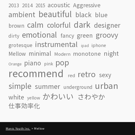
acoustic
Aggressive
2013
2014
2015
beautiful
ambient
black
blue
dark
calm
colorful
designer
brown
emotional
groovy
green
fancy
dirty
instrumental
grotesque
iphone
ipad
minimal
night
monotone
Mellow
Modern
pop
piano
pink
Orange
recommend
retro
sexy
red
urban
simple
summer
underground
かわいい
さわやか
white
yellow
仕事効率化
Manic Youth Inc.
>
Mellow