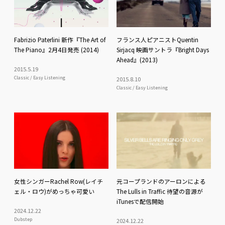
Fabrizio Paterlini 新作『The Art of
フランス人ピアニストQuentin
The Piano』2月4日発売 (2014)
Sirjacq 映画サントラ『Bright Days
Ahead』(2013)
2015
.
5
.
19
Classic / Easy Listening
2015
.
8
.
10
Classic / Easy Listening
女性シンガーRachel Row(レイチ
元コープランドのアーロンによる
ェル・ロウ)がめっちゃ可愛い
The Lulls in Traffic 待望の音源が
iTunesで配信開始
2024
.
12
.
22
Dubstep
2024
.
12
.
22