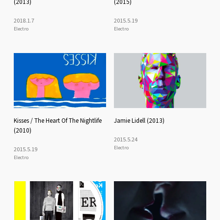
(2013)
(2015)
2018
.
1
.
7
2015
.
5
.
19
Electro
Electro
Kisses / The Heart Of The Nightlife
Jamie Lidell (2013)
(2010)
2015
.
5
.
24
Electro
2015
.
5
.
19
Electro