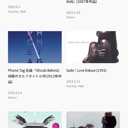
Wall』(2007年作品)
2020
.
9
.
3
Hip-Hop / R&B
2015
.
5
.
19
Electro
Phone Tag 名曲「Ghosts Behind」
Sade / Love Deluxe (1992)
収録のセルフタイトル作(2012年作
2014
.
6
.
12
品)
Hip-Hop / R&B
2014
.
12
.
4
Electro