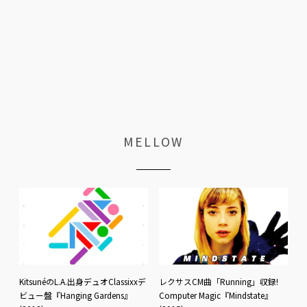
MELLOW
KitsunéのL.A.出身デュオClassixxデ
レクサスCM曲「Running」収録!
ビュー盤『Hanging Gardens』
Computer Magic『Mindstate』