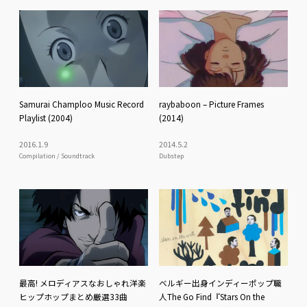
Samurai Champloo Music Record
raybaboon – Picture Frames
Playlist (2004)
(2014)
2016
.
1
.
9
2014
.
5
.
2
Compilation / Soundtrack
Dubstep
最高! メロディアスなおしゃれ洋楽
ベルギー出身インディーポップ職
ヒップホップまとめ厳選33曲
人The Go Find『Stars On the