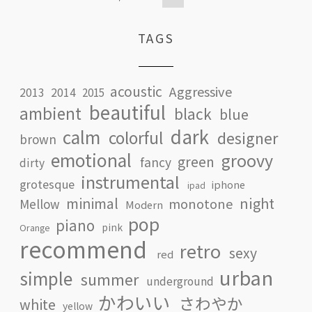
TAGS
acoustic
Aggressive
2013
2014
2015
beautiful
ambient
black
blue
dark
calm
colorful
designer
brown
emotional
groovy
green
fancy
dirty
instrumental
grotesque
iphone
ipad
minimal
night
monotone
Mellow
Modern
pop
piano
pink
Orange
recommend
retro
sexy
red
urban
simple
summer
underground
かわいい
さわやか
white
yellow