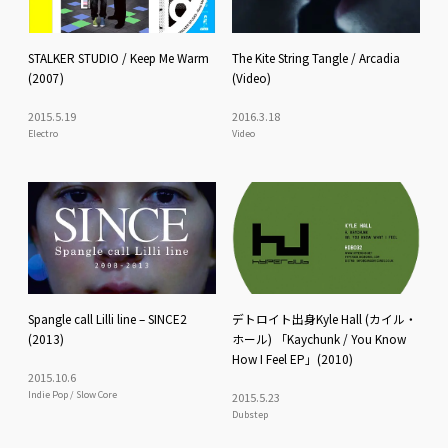
STALKER STUDIO / Keep Me Warm
The Kite String Tangle / Arcadia
(2007)
(Video)
2015
.
5
.
19
2016
.
3
.
18
Electro
Video
Spangle call Lilli line – SINCE2
デトロイト出身Kyle Hall (カイル・
(2013)
ホール) 「Kaychunk / You Know
How I Feel EP」(2010)
2015
.
10
.
6
Indie Pop / Slow Core
2015
.
5
.
23
Dubstep