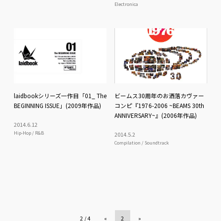
Electronica
laidbookシリーズ一作目「01_ The
ビームス30周年のお洒落カヴァー
BEGINNING ISSUE」(2009年作品)
コンピ『1976-2006 ~BEAMS 30th
ANNIVERSARY~』(2006年作品)
2014
.
6
.
12
Hip-Hop / R&B
2014
.
5
.
2
Compilation / Soundtrack
2 / 4
«
2
»