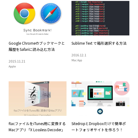
Google Chromeのブックマークと
Sublime Text で箱形選択する方法
履歴をSafariに読み込む方法
2016
.
12
.
1
Mac App
2015
.
11
.
21
Apple
flacファイルをiTunes用に変換する
SitedropとDropboxだけで簡単ポ
Macアプリ「X Lossless Decoder」
ートフォリオサイトを作ろう！