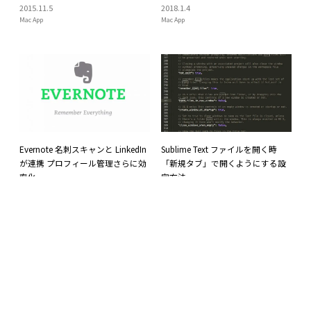
2015
.
11
.
5
2018
.
1
.
4
Mac App
Mac App
Evernote 名刺スキャンと LinkedIn
Sublime Text ファイルを開く時
が連携 プロフィール管理さらに効
「新規タブ」で開くようにする設
率化
定方法
2015
.
5
.
31
2015
.
3
.
27
App
Mac App