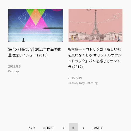
Seiho / Mercury | 2011年作品の数
坂本龍一 + コトリンゴ「新しい靴
量限定リイシュー (2013)
を買わなくちゃ オリジナルサウン
ドトラック」パリを感じるサント
2013
.
8
.
6
ラ (2012)
Dubstep
2015
.
5
.
19
Classic / Easy Listening
5 / 9
« FIRST
«
5
»
LAST »