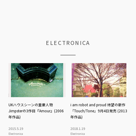
ELECTRONICA
UKハウスシーンの重要人物
i am robot and proud 待望の新作
Jimpsterの3作目『Amour』(2006
「Touch/Tone」9月4日発売 (2013
年作品)
年作品)
2015
.
5
.
19
2018
.
1
.
19
Electronica
Electronica