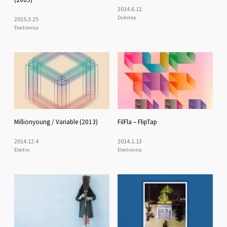
2014
.
6
.
12
Dubstep
2015
.
3
.
25
Electronica
Millionyoung / Variable (2013)
FilFla – FlipTap
2014
.
12
.
4
2014
.
1
.
13
Electro
Electronica