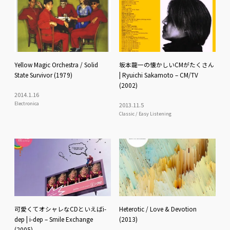
Yellow Magic Orchestra / Solid
坂本龍一の懐かしいCMがたくさん
State Survivor (1979)
| Ryuichi Sakamoto – CM/TV
(2002)
2014
.
1
.
16
Electronica
2013
.
11
.
5
Classic / Easy Listening
可愛くてオシャレなCDといえばi-
Heterotic / Love & Devotion
dep | i-dep – Smile Exchange
(2013)
(2005)