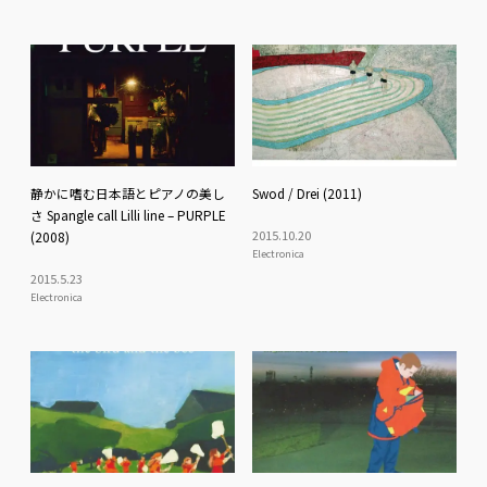
静かに嗜む日本語とピアノの美し
Swod / Drei (2011)
さ Spangle call Lilli line – PURPLE
2015
.
10
.
20
(2008)
Electronica
2015
.
5
.
23
Electronica