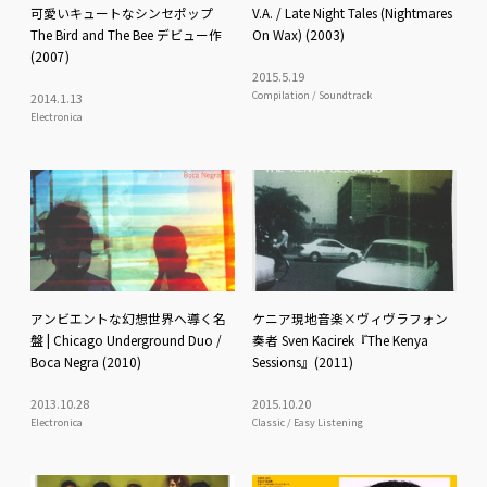
可愛いキュートなシンセポップ
V.A. / Late Night Tales (Nightmares
The Bird and The Bee デビュー作
On Wax) (2003)
(2007)
2015
.
5
.
19
Compilation / Soundtrack
2014
.
1
.
13
Electronica
アンビエントな幻想世界へ導く名
ケニア現地音楽×ヴィヴラフォン
盤 | Chicago Underground Duo /
奏者 Sven Kacirek『The Kenya
Boca Negra (2010)
Sessions』(2011)
2013
.
10
.
28
2015
.
10
.
20
Electronica
Classic / Easy Listening