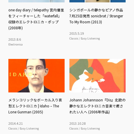
one day diary / telepathy 宮内優里
シンガポールの静かなピアノ作品
をフィーチャーした「waterfall」
7月25日発売 sonicbrat / Stranger
収録のエレクトロニカ・ポップ
To My Room (2013)
(2008年)
2015
.
5
.
19
Classic / Easy Listening
2013
.
8
.
6
Electronica
メランコリックなボーカル入り哀
Johann Johannsson『Dis』北欧の
愁エレクトロニカ | Idaho – The
静かなエレクトロニカ音楽で癒さ
Lone Gunman (2005)
れたい人へ (2006年作品)
2014
.
4
.
21
2013
.
10
.
28
Classic / Easy Listening
Classic / Easy Listening